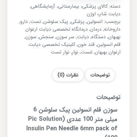
دسته:
کالای پزشکی، بیمارستانی، آزمایشگاهی
,
دیابت شاپ اوژن
برچسب:
انسولین
,
پزشکی
,
پیک سلوشن
,
تست
,
دارو
,
داروخانه
,
درمان
,
درمانگاه تخصصی دیابت ارغوان
بهبهان
,
دستگاه
,
دیابت
,
سر سوزن
,
سنجش
,
سوزن
,
قلم انسولین
,
قند خون
,
کلینیک تخصصی دیابت
ارغوان بهبهان
,
لنست
,
نوار
,
نوار تست
توضیحات
نظرات (0)
توضیحات
سوزن قلم انسولین پیک سلوشن
6
میلی متر 100 عددی (Pic Solution
Insulin Pen Needle 6mm pack of