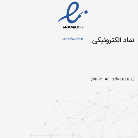
نماد الکترونیکی
[WPSM_AC id=18103]