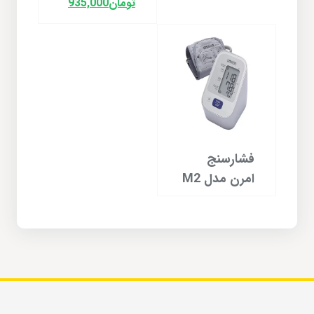
تومان
935,000
فشارسنج
امرن مدل M2