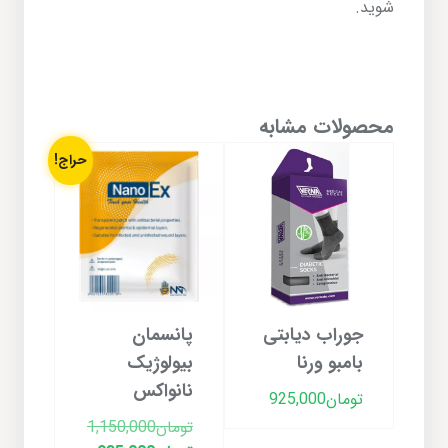
شوید.
محصولات مشابه
حراج!
جوراب دیابتی
پانسمان
بامبو ورنا
بیولوژیک
نانواکس
تومان
925,000
تومان
1,150,000