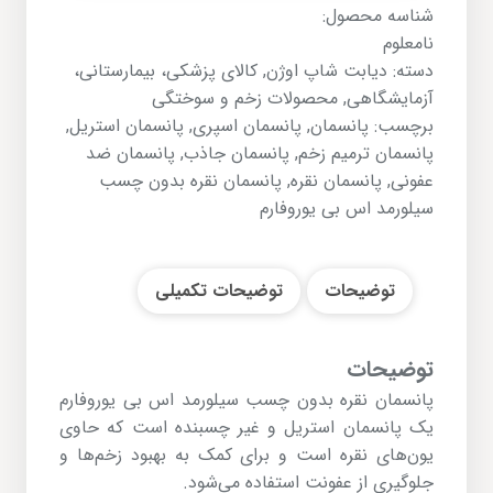
شناسه محصول:
سیلورمد
نامعلوم
اس
دسته:
دیابت شاپ اوژن
,
کالای پزشکی، بیمارستانی،
بی
آزمایشگاهی
,
محصولات زخم و سوختگی
یوروفارم
برچسب:
پانسمان
,
پانسمان اسپری
,
پانسمان استریل
,
عدد
پانسمان ترمیم زخم
,
پانسمان جاذب
,
پانسمان ضد
عفونی
,
پانسمان نقره
,
پانسمان نقره بدون چسب
سیلورمد اس بی یوروفارم
توضیحات
توضیحات تکمیلی
توضیحات
پانسمان نقره بدون چسب سیلورمد اس بی یوروفارم
یک پانسمان استریل و غیر چسبنده است که حاوی
یون‌های نقره است و برای کمک به بهبود زخم‌ها و
جلوگیری از عفونت استفاده می‌شود.