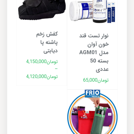
کفش زخم
نوار تست قند
پاشنه پا
خون آوان
دیابتی
مدل AGM01
بسته 50
تومان
4,150,000
عددی
–
Price
تومان
4,120,000
تومان
65,000
range:
تومان20,000
through
تومان4,150,000