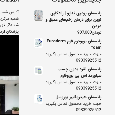
آدرس شعب:
پانسمان پودری تداپو | راهکاری
شعبه مرکزی 
نوین برای درمان زخم‌های عمیق و
شعبه2
مزمن
پزشکان ارم
تومان
987,000
پانسمان یورودرم فوم Euroderm
foam
جهت خرید محصول تماس بگیرید
09339925512
پانسمان نقره بدون چسب
سیلورمد اس بی یوروفارم
جهت خرید محصول تماس بگیرید
09339925512
پانسمان هیدروفایبر یوروسل
جهت خرید محصول تماس بگیرید
09339925512