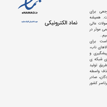
جعی برای
ت. همیشه
نماد الکترونیکی
ولات عالی
می موثر در
یم…
ست برای
اهای ناب،
یشگیری و
ای شبکه ی
ریق تولید
حذف واسطه
دگان، صادر
رتاسر کشور