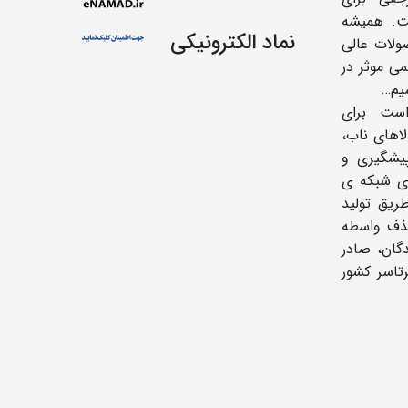
ت. همیشه
نماد الکترونیکی
ولات عالی
می موثر در
یم…
ست برای
اهای ناب،
یشگیری و
ای شبکه ی
ریق تولید
حذف واسطه
دگان، صادر
رتاسر کشور