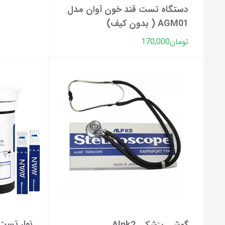
دستگاه تست قند خون آوان مدل
AGM01 ( بدون کیف)
تومان
170,000
نوار تست
گوشی پزشکی Alpk2