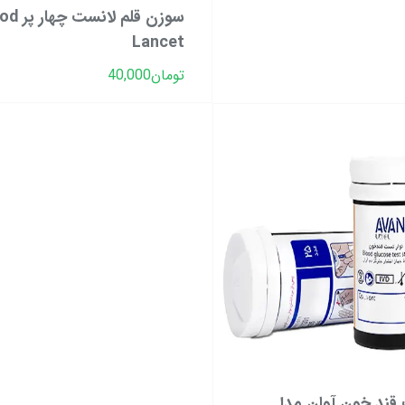
سوزن قلم لان
Lancet
تومان
40,000
 قند خون آوان مدل