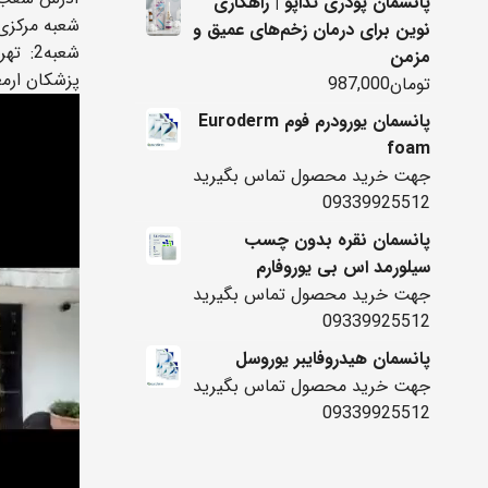
پانسمان پودری تداپو | راهکاری
شعبه مرکزی 
نوین برای درمان زخم‌های عمیق و
شعبه2
مزمن
پزشکان ارم
تومان
987,000
پانسمان یورودرم فوم Euroderm
foam
جهت خرید محصول تماس بگیرید
09339925512
پانسمان نقره بدون چسب
سیلورمد اس بی یوروفارم
جهت خرید محصول تماس بگیرید
09339925512
پانسمان هیدروفایبر یوروسل
جهت خرید محصول تماس بگیرید
09339925512