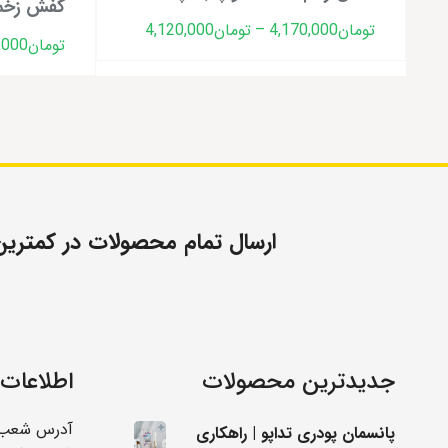
کفش زخم 
Price
تومان
4,170,000
–
تومان
4,120,000
تومان
,000
range:
تومان4,120,000
through
تومان4,170,000
ارسال تمام محصولات در کمترین ز
جدیدترین محصولات
اطلاعات
آدرس شعب:
پانسمان پودری تداپو | راهکاری