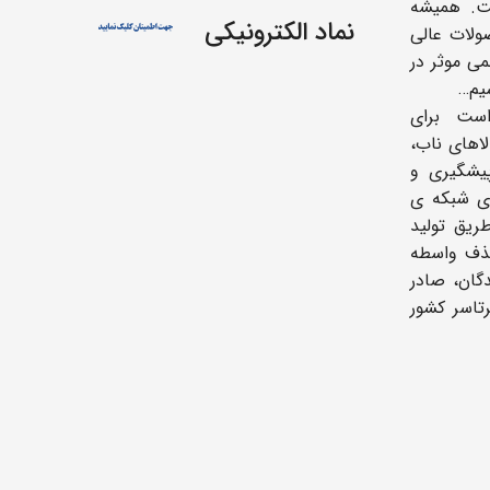
ت. همیشه
نماد الکترونیکی
ولات عالی
می موثر در
یم…
ست برای
اهای ناب،
یشگیری و
ای شبکه ی
ریق تولید
حذف واسطه
دگان، صادر
رتاسر کشور