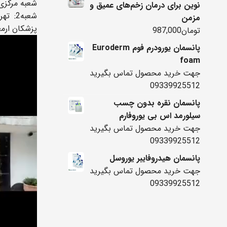
شعبه مرکزی 
نوین برای درمان زخم‌های عمیق و
شعبه2
مزمن
پزشکان ارم
تومان
987,000
پانسمان یورودرم فوم Euroderm
foam
جهت خرید محصول تماس بگیرید
09339925512
پانسمان نقره بدون چسب
سیلورمد اس بی یوروفارم
جهت خرید محصول تماس بگیرید
09339925512
پانسمان هیدروفایبر یوروسل
جهت خرید محصول تماس بگیرید
09339925512