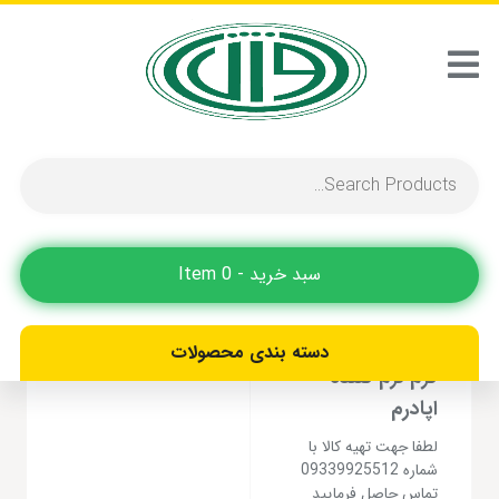
مدیریت پوست
نمایش یک نتیجه
سبد خرید - 0 Item
دسته بندی محصولات
کرم نرم کننده
اپادرم
لطفا جهت تهیه کالا با
شماره 09339925512
تماس حاصل فرمایید