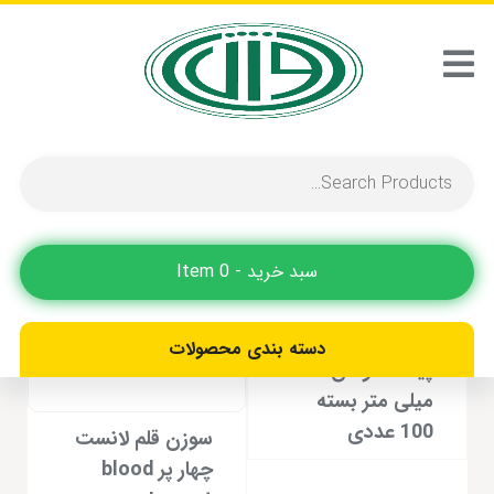
لنست
Showing all 2 results
سبد خرید - 0 Item
سوزن قلم انسولین
دسته بندی محصولات
پیک سلوشن 6
میلی متر بسته
100 عددی
سوزن قلم لانست
چهار پر blood