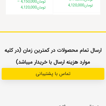
تومان
4,150,000
–
Price
تومان
4,120,000
Price
تومان
4,120,000
range:
range:
تومان4,120,000
تومان20,000
through
through
تومان4,170,000
تومان4,150,000
ارسال تمام محصولات در کمترین زمان (در کلیه
موارد هزینه ارسال با خریدار میباشد)
تماس با پشتیبانی