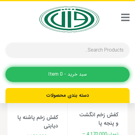
جلو باز
Showing all 2 results
حراج!
حراج!
سبد خرید - 0 Item
دسته بندی محصولات
کفش زخم انگشت
کفش زخم پاشنه پا
و پنجه پا
دیابتی
تومان
4,170,000
–