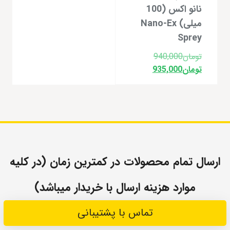
نانو اکس (100
میلی) Nano-Ex
Sprey
قیمت
تومان
940,000
اصلی:
قیمت
تومان
935,000
فعلی:
تومان940,000
بود.
تومان935,000.
ارسال تمام محصولات در کمترین زمان (در کلیه
موارد هزینه ارسال با خریدار میباشد)
تماس با پشتیبانی