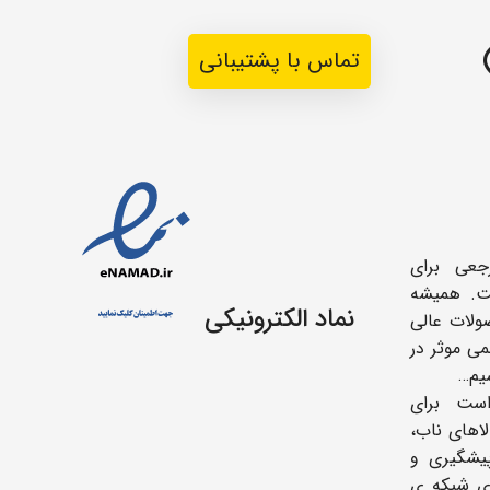
تماس با پشتیبانی
جعی برای
ت. همیشه
نماد الکترونیکی
ولات عالی
می موثر در
یم…
ست برای
اهای ناب،
یشگیری و
ای شبکه ی